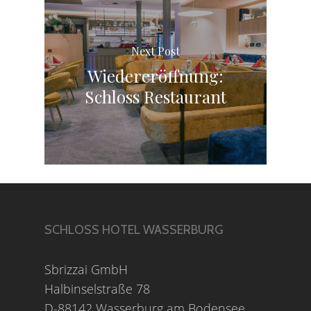
Next Post
Wiedereröffnung:
Schloss Restaurant
SCHLOSS HOTEL WASSERBURG
Sbrizzai GmbH
Halbinselstraße 78
D-88142 Wasserburg am Bodensee