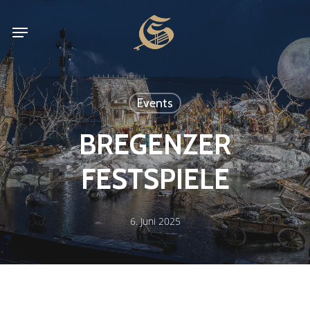
Skip
Menu
to
main
content
Events
BREGENZER
FESTSPIELE
6. Juni 2025