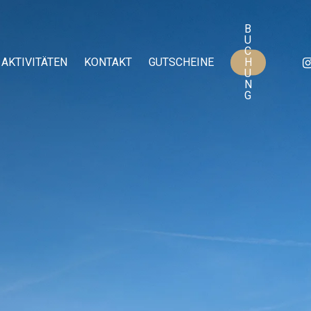
B
U
C
IN
AKTIVITÄTEN
KONTAKT
GUTSCHEINE
H
U
N
G