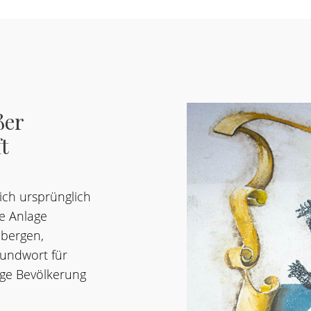
ßer
t
ich ursprünglich
e Anlage
 bergen,
rundwort für
ige Bevölkerung