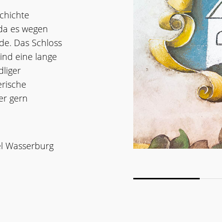
chichte
 da es wegen
rde. Das Schloss
sind eine lange
dliger
erische
er gern
el Wasserburg