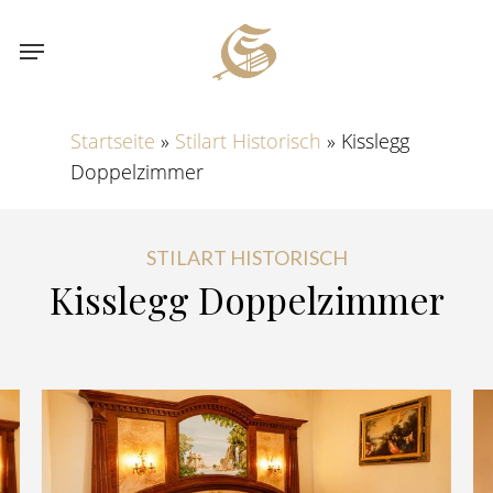
Skip
Menu
to
main
content
Startseite
»
Stilart Historisch
»
Kisslegg
Doppelzimmer
STILART HISTORISCH
Kisslegg
Doppelzimmer