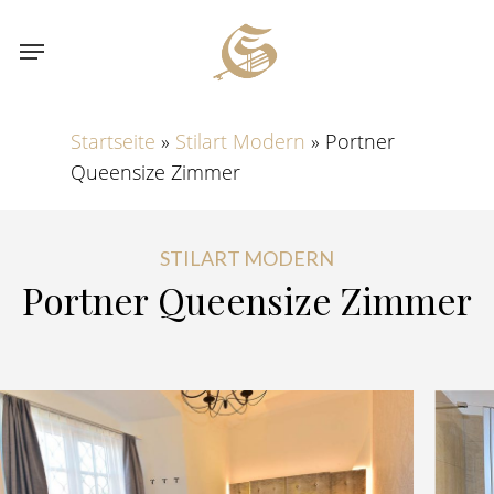
Skip
Menu
to
main
content
Startseite
»
Stilart Modern
»
Portner
Queensize Zimmer
STILART MODERN
Portner
Queensize
Zimmer