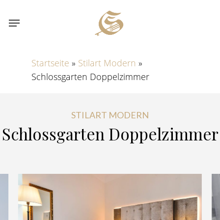
Skip
Menu
to
main
content
Startseite
»
Stilart Modern
»
Schlossgarten Doppelzimmer
STILART MODERN
Schlossgarten
Doppelzimmer