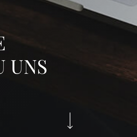
E
U
UNS