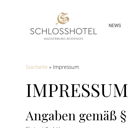
Skip
to
main
NEWS
content
Startseite
»
Impressum
IMPRESSU
Angaben gemäß §