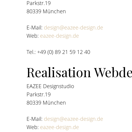
Parkstr.19
80339 München
E-Mail:
design@eazee-design.de
Web:
eazee-design.de
Tel.: +49 (0) 89 21 59 12 40
Realisation Webd
EAZEE Designstudio
Parkstr.19
80339 München
E-Mail:
design@eazee-design.de
Web:
eazee-design.de