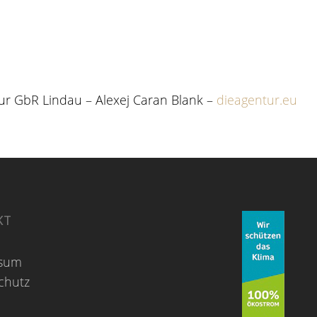
ur GbR Lindau – Alexej Caran Blank –
dieagentur.eu
KT
ssum
chutz