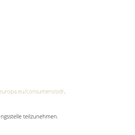
c.europa.eu/consumers/odr
.
ungsstelle teilzunehmen.