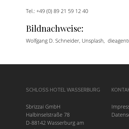
Tel.: +49 (0) 89 21 59 12 40
Bildnachweise:
Wolfgang D. Schneider, Unsplash, dieagent
SCHLOSS HOTEL WASSERBURG
KONTA
Sbrizzai GmbH
Impre
Halbinselstraße 78
Datens
D-88142 Wasserburg am