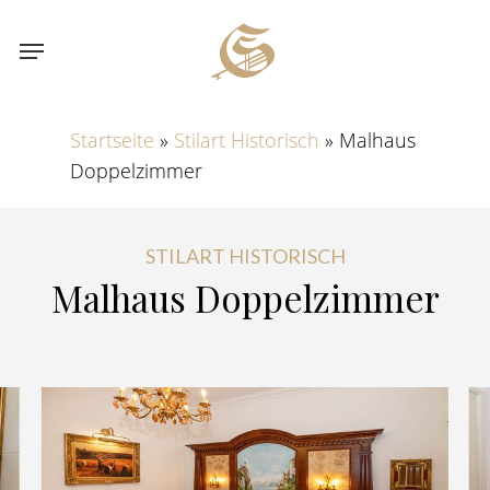
Skip
Menu
to
main
content
Startseite
»
Stilart Historisch
»
Malhaus
Doppelzimmer
STILART HISTORISCH
Malhaus
Doppelzimmer