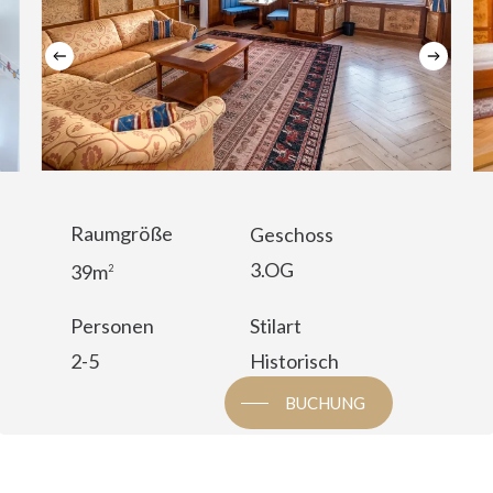
Raumgröße
Geschoss
3.OG
39m
2
Personen
Stilart
2-5
Historisch
BUCHUNG