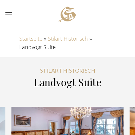
Skip
Menu
to
main
content
Startseite
»
Stilart Historisch
»
Landvogt Suite
STILART HISTORISCH
Landvogt
Suite