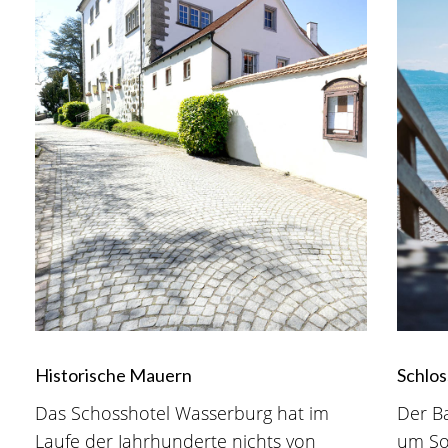
Historische Mauern
Schlo
Das Schosshotel Wasserburg hat im
Der Ba
Laufe der Jahrhunderte nichts von
um So