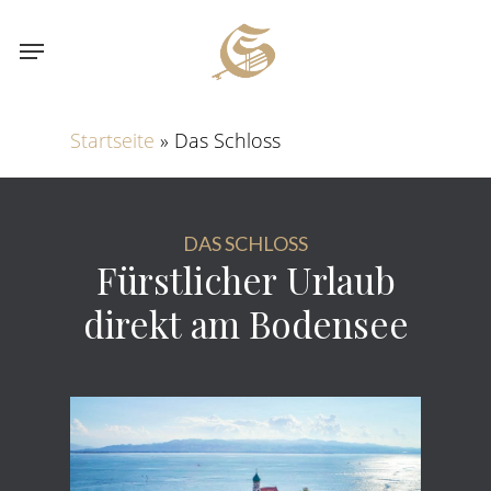
Skip
Menu
to
main
content
Startseite
»
Das Schloss
DAS SCHLOSS
Fürstlicher
Urlaub
direkt
am
Bodensee