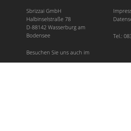
Sbrizzai GmbH
Impre
Halbinselstraße 78
Datens
D-88142 Wasserburg am
Bodensee
Tel.: 08
Besuchen Sie uns auch im
© 2026 Schlosshotel Wasserburg.