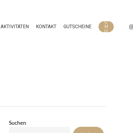
B
U
C
IN
AKTIVITÄTEN
KONTAKT
GUTSCHEINE
H
U
N
G
Suchen