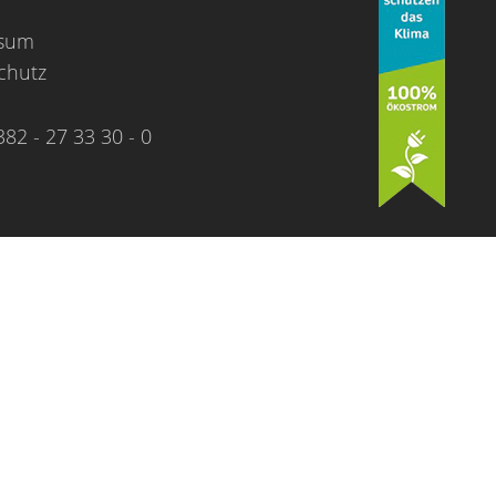
ssum
chutz
382 - 27 33 30 - 0