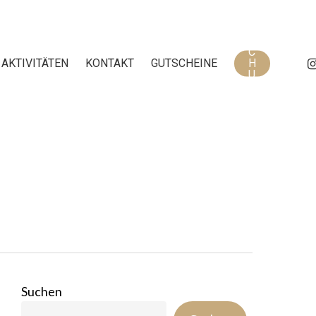
B
U
C
IN
AKTIVITÄTEN
KONTAKT
GUTSCHEINE
H
U
N
G
Suchen