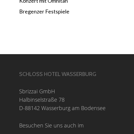
Konzert mit Omnitah
Bregenzer Festspiele
SCHLOSS HOTEL WASSERBURG
Sbrizzai GmbH
Halbinselstraße 78
D-88142 Wasserburg am Bodensee
Besuchen Sie uns auch im